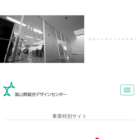
T
o
g
g
事業特別サイト
l
e
n