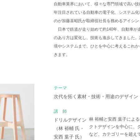
自動車業界において、様々な専門領域で高い技
年注目されている自動車の電子化、システム化
のが加藤喜昭氏が取締役社長を務めるアイシン
日本で鉄道が走り始めて約140年、自動車が走
のあり方は変化し、技術も進歩してきました。
境やシステムまで。ひとを中心に考えるこれか
きます。
テーマ
次代を拓く素材・技術・用途のデザイン
講 師
林 裕輔と安西 葉子によ
ドリルデザイン
クトデザインを中心に、
（林 裕輔 氏・
など、カテゴリーを超え
安西 葉子 氏）