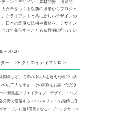
ンディングデザイン、素材開発、用途開
、カタチをつくる以前の段階からプロジェ
く、クライアントと共に新しいデザインの
た、日本の高度な技術や素材を、デザイン
へ向けて発信することも積極的に行ってい
00～20:00
ター 2F クリエイティブサロン
途開発など、従来の枠組みを超えた幅広い活
ンのお二人を招き、その実例をお話いただき
ターの新拠点クリエイティブ・デザイン・ハブ
各分野で活躍するスペシャリストを講師に招
がオープンし第1回目となるイブニングサロン