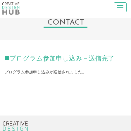
T
o
CONTACT
g
g
l
e
n
プログラム参加申し込み－送信完了
a
v
プログラム参加申し込みが送信されました。
i
g
a
t
i
o
n